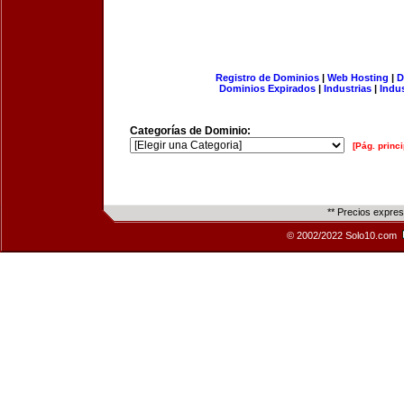
Registro de Dominios
|
Web Hosting
|
D
Dominios Expirados
|
Industrias
|
Indu
Categorías de Dominio:
[Pág. princi
** Precios expre
© 2002/2022 Solo10.com