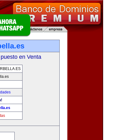
ella.es
 puesto en Venta
RBELLA.ES
la.es
edades
a!
lla.es
tas