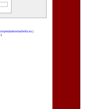
propiedadesmarbella.es
|
m
|