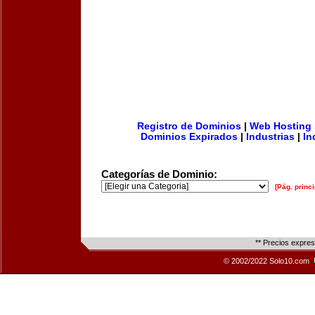
Registro de Dominios
|
Web Hosting
Dominios Expirados
|
Industrias
|
In
Categorías de Dominio:
[Pág. princi
** Precios expre
© 2002/2022 Solo10.com