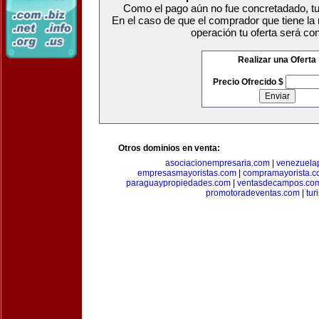
Como el pago aún no fue concretadado, tu 
En el caso de que el comprador que tiene la
operación tu oferta será co
Realizar una Oferta
Precio Ofrecido $
Otros dominios en venta:
asociacionempresaria.com
|
venezuela
empresasmayoristas.com
|
compramayorista.c
paraguaypropiedades.com
|
ventasdecampos.co
promotoradeventas.com
|
tur