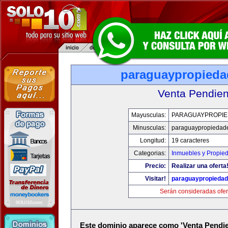
paraguaypropied
Venta Pendien
Mayusculas:
PARAGUAYPROPI
Minusculas:
paraguaypropiedad
Longitud:
19 caracteres
Categorias:
Inmuebles y Propie
Precio:
Realizar una oferta
Visitar!
paraguaypropieda
Serán consideradas ofer
Este dominio aparece como 'Venta Pendie