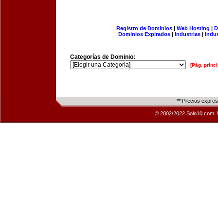
Registro de Dominios
|
Web Hosting
|
D
Dominios Expirados
|
Industrias
|
Indu
Categorías de Dominio:
[Pág. princi
** Precios expre
© 2002/2022 Solo10.com