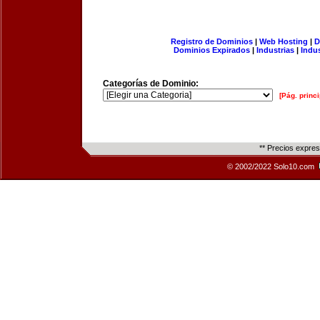
Registro de Dominios
|
Web Hosting
|
D
Dominios Expirados
|
Industrias
|
Indu
Categorías de Dominio:
[Pág. princi
** Precios expre
© 2002/2022 Solo10.com