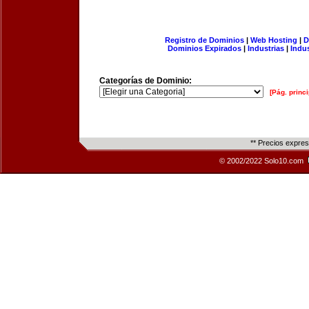
Registro de Dominios
|
Web Hosting
|
D
Dominios Expirados
|
Industrias
|
Indu
Categorías de Dominio:
[Pág. princi
** Precios expre
© 2002/2022 Solo10.com