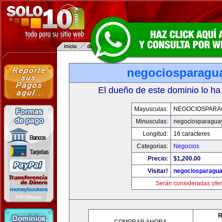
negociosparagu
El dueño de este dominio lo ha
Mayusculas:
NEGOCIOSPARA
Minusculas:
negociosparagua
Longitud:
16 caracteres
Categorias:
Negocios
Precio:
$1,200.00
Visitar!
negociosparagu
Serán consideradas ofer
R