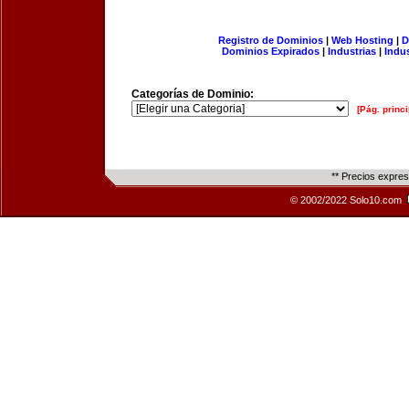
Registro de Dominios
|
Web Hosting
|
D
Dominios Expirados
|
Industrias
|
Indu
Categorías de Dominio:
[Pág. princi
** Precios expre
© 2002/2022 Solo10.com