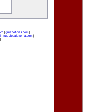
com
|
guianoticias.com
|
inmueblesalaventa.com
|
|