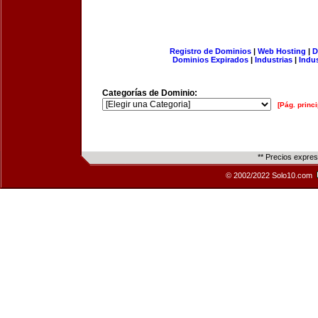
Registro de Dominios
|
Web Hosting
|
D
Dominios Expirados
|
Industrias
|
Indu
Categorías de Dominio:
[Pág. princi
** Precios expre
© 2002/2022 Solo10.com