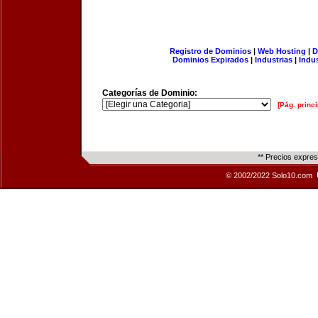
Registro de Dominios
|
Web Hosting
|
D
Dominios Expirados
|
Industrias
|
Indu
Categorías de Dominio:
[Pág. princi
** Precios expre
© 2002/2022 Solo10.com