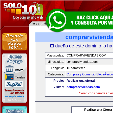
comprarviviend
El dueño de este dominio lo ha
Mayusculas:
COMPRARVIVIENDAS.COM
Minusculas:
comprarviviendas.com
Longitud:
16 caracteres
Categorias:
Compras y Comercio ElectrÃ³nico
Precio:
Realizar una oferta!
Visitar!
comprarviviendas.com
Serán consideradas ofer
Realizar una Oferta