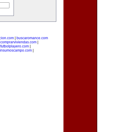
cion.com
|
buscaromance.com
|
comprarviviendas.com
|
|
futbolplayero.com
|
insumoscampo.com
|