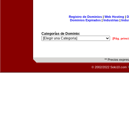
Registro de Dominios
|
Web Hosting
|
D
Dominios Expirados
|
Industrias
|
Indu
Categorías de Dominio:
[Pág. princi
** Precios expre
© 2002/2022 Solo10.com