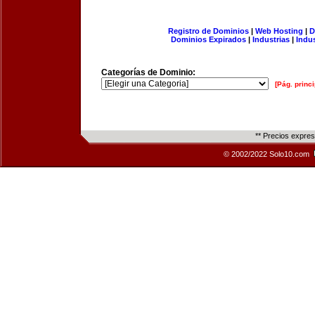
Registro de Dominios
|
Web Hosting
|
D
Dominios Expirados
|
Industrias
|
Indu
Categorías de Dominio:
[Pág. princi
** Precios expre
© 2002/2022 Solo10.com