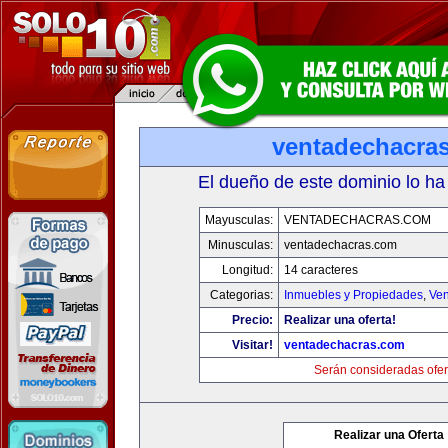
ventadechacra
El dueño de este dominio lo ha
Mayusculas:
VENTADECHACRAS.COM
Minusculas:
ventadechacras.com
Longitud:
14 caracteres
Categorias:
Inmuebles y Propiedades
,
Ven
Precio:
Realizar una oferta!
Visitar!
ventadechacras.com
Serán consideradas ofer
Realizar una Oferta