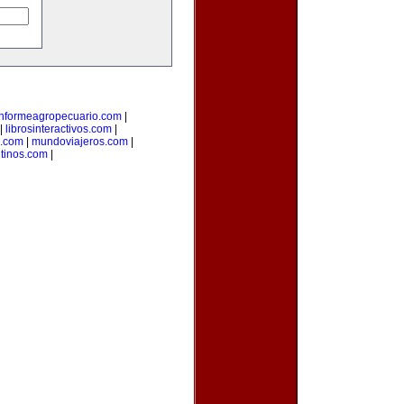
informeagropecuario.com
|
|
librosinteractivos.com
|
s.com
|
mundoviajeros.com
|
tinos.com
|