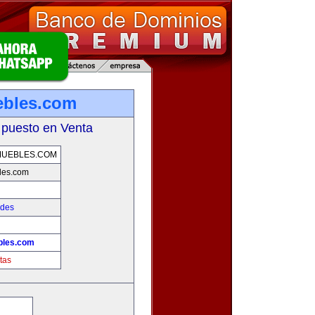
ebles.com
 puesto en Venta
MUEBLES.COM
les.com
ades
bles.com
tas