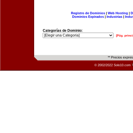
Registro de Dominios
|
Web Hosting
|
D
Dominios Expirados
|
Industrias
|
Indu
Categorías de Dominio:
[Pág. princi
** Precios expre
© 2002/2022 Solo10.com