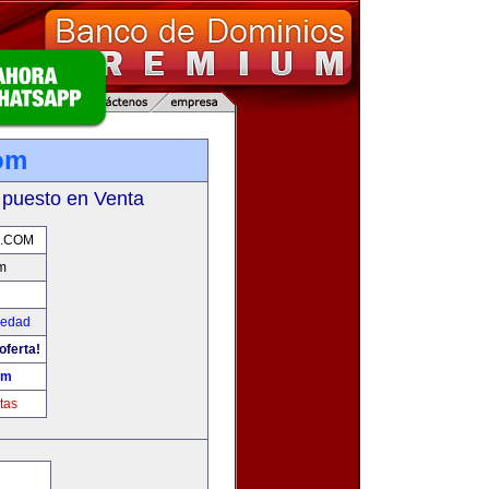
om
 puesto en Venta
.COM
m
iedad
oferta!
om
tas