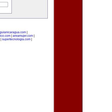
guianicaragua.com
|
ico.com
|
areamujer.com
|
|
supertecnologia.com
|