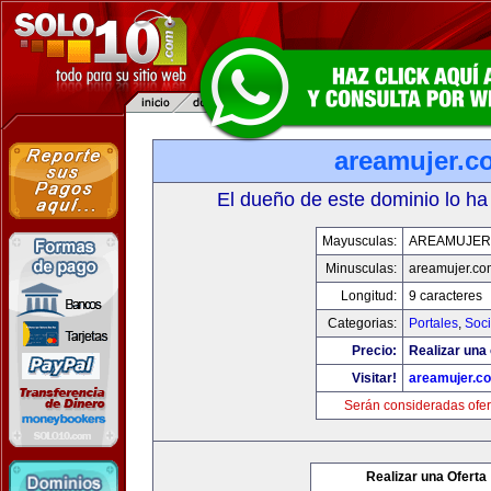
areamujer.c
El dueño de este dominio lo ha
Mayusculas:
AREAMUJER
Minusculas:
areamujer.co
Longitud:
9 caracteres
Categorias:
Portales
,
Soc
Precio:
Realizar una 
Visitar!
areamujer.c
Serán consideradas ofer
Realizar una Oferta