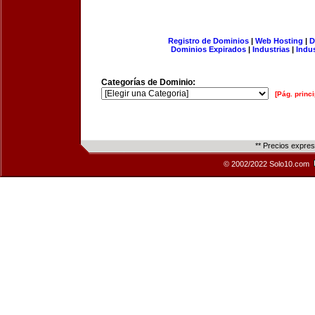
Registro de Dominios
|
Web Hosting
|
D
Dominios Expirados
|
Industrias
|
Indu
Categorías de Dominio:
[Pág. princi
** Precios expre
© 2002/2022 Solo10.com