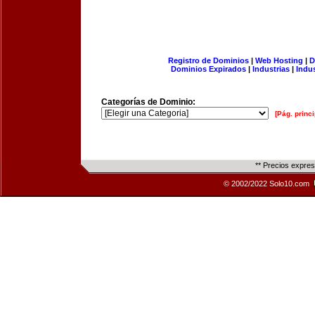
Registro de Dominios
|
Web Hosting
|
D
Dominios Expirados
|
Industrias
|
Indu
Categorías de Dominio:
[Pág. princi
** Precios expre
© 2002/2022 Solo10.com