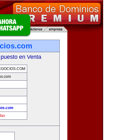
cios.com
 puesto en Venta
EGOCIOS.COM
os.com
ios.com
tas