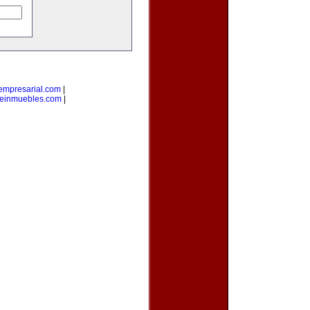
empresarial.com
|
einmuebles.com
|