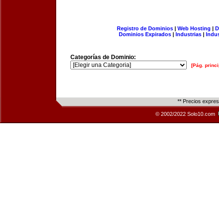
Registro de Dominios
|
Web Hosting
|
D
Dominios Expirados
|
Industrias
|
Indu
Categorías de Dominio:
[Pág. princi
** Precios expre
© 2002/2022 Solo10.com