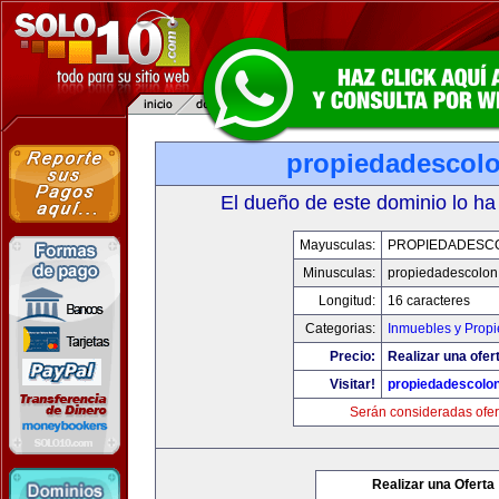
propiedadescol
El dueño de este dominio lo ha
Mayusculas:
PROPIEDADESC
Minusculas:
propiedadescolon
Longitud:
16 caracteres
Categorias:
Inmuebles y Prop
Precio:
Realizar una ofer
Visitar!
propiedadescolo
Serán consideradas ofer
Realizar una Oferta