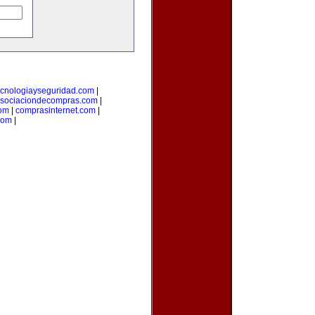
ecnologiayseguridad.com
|
sociaciondecompras.com
|
om
|
comprasinternet.com
|
com
|