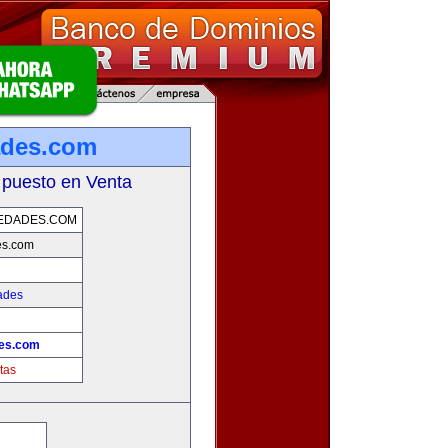
ades.com
 puesto en Venta
EDADES.COM
es.com
ades
des.com
tas