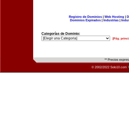
Registro de Dominios
|
Web Hosting
|
D
Dominios Expirados
|
Industrias
|
Indu
Categorías de Dominio:
[Pág. princi
** Precios expre
© 2002/2022 Solo10.com