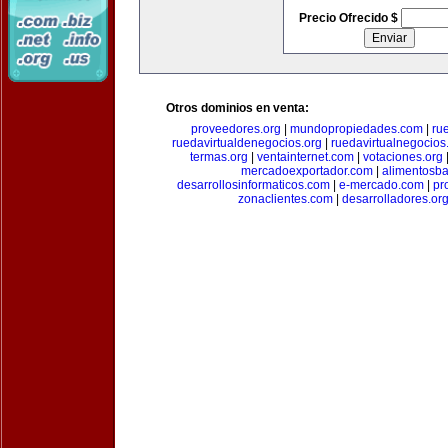
Precio Ofrecido $
Otros dominios en venta:
proveedores.org
|
mundopropiedades.com
|
ru
ruedavirtualdenegocios.org
|
ruedavirtualnegocios
termas.org
|
ventainternet.com
|
votaciones.org
mercadoexportador.com
|
alimentosb
desarrollosinformaticos.com
|
e-mercado.com
|
pr
zonaclientes.com
|
desarrolladores.or