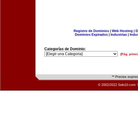
Registro de Dominios
|
Web Hosting
|
D
Dominios Expirados
|
Industrias
|
Indu
Categorías de Dominio:
[Pág. princi
** Precios expre
© 2002/2022 Solo10.com