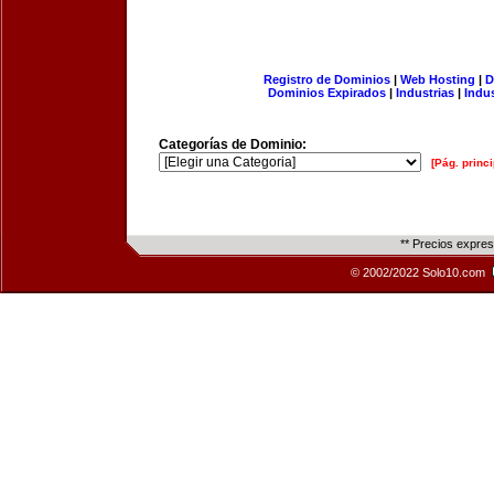
Registro de Dominios
|
Web Hosting
|
D
Dominios Expirados
|
Industrias
|
Indu
Categorías de Dominio:
[Pág. princi
** Precios expre
© 2002/2022 Solo10.com