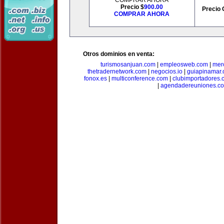
COMPRAR AHORA
Precio $
900.00
Precio 
COMPRAR AHORA
Otros dominios en venta:
turismosanjuan.com
|
empleosweb.com
|
mer
thetradernetwork.com
|
negocios.io
|
guiapinamar
fonox.es
|
multiconference.com
|
clubimportadores.
|
agendadereuniones.c