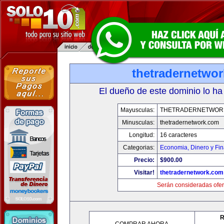
thetradernetwo
El dueño de este dominio lo ha
Mayusculas:
THETRADERNETWOR
Minusculas:
thetradernetwork.com
Longitud:
16 caracteres
Categorias:
Economia, Dinero y Fi
Precio:
$900.00
Visitar!
thetradernetwork.com
Serán consideradas ofer
R