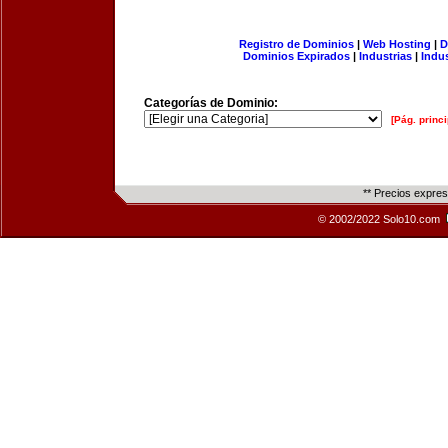
Registro de Dominios
|
Web Hosting
|
D
Dominios Expirados
|
Industrias
|
Indu
Categorías de Dominio:
[Pág. princi
** Precios expre
© 2002/2022 Solo10.com